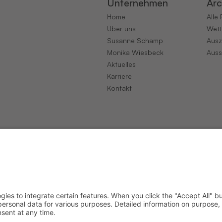
Unternehmen
Arc
Home
Alle
Über uns
Wet
Susanne Schamp
Ausz
Monika Wiesbeck
Auss
Aktuelles
Karriere
Kontakt