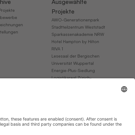
hive
Ausgewählte
 Projekte
Projekte
tbewerbe
AWO-Generationenpark
eichnungen
Stadtteilzentrum Weststadt
tellungen
Sparkassenakademie NRW
Hotel Hampton by Hilton
RIVA 1
Lesesaal der Bergischen
Universität Wuppertal
Energie-Plus-Siedlung
Logistikareal Zürich-
Hardfeld
Seniorenpflegezentrum