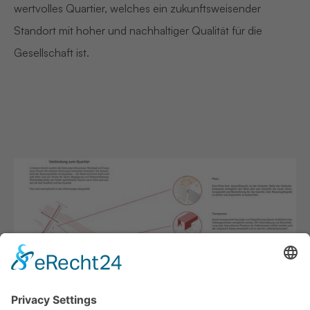
wertvolles Quartier, welches ein zukunftsweisender
Standort mit hoher und nachhaltiger Qualität für die
Gesellschaft ist.