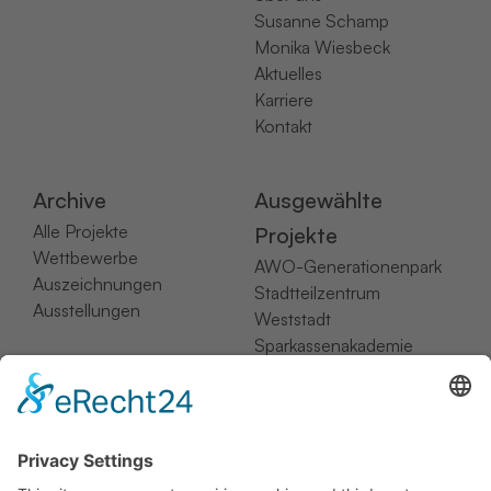
Susanne Schamp
Monika Wiesbeck
Aktuelles
Karriere
Kontakt
Archive
Ausgewählte
Alle Projekte
Projekte
Wettbewerbe
AWO-Generationenpark
Auszeichnungen
Stadtteilzentrum
Ausstellungen
Weststadt
Sparkassenakademie
NRW
Hotel Hampton by Hilton
RIVA 1
Lesesaal der Bergischen
Universität Wuppertal