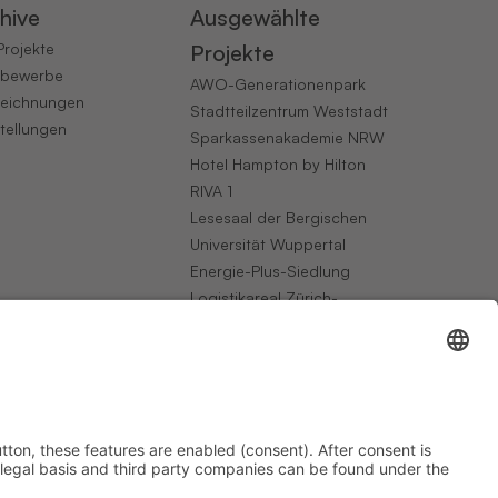
hive
Ausgewählte
 Projekte
Projekte
tbewerbe
AWO-Generationenpark
eichnungen
Stadtteilzentrum Weststadt
tellungen
Sparkassenakademie NRW
Hotel Hampton by Hilton
RIVA 1
Lesesaal der Bergischen
Universität Wuppertal
Energie-Plus-Siedlung
Logistikareal Zürich-
Hardfeld
Seniorenpflegezentrum