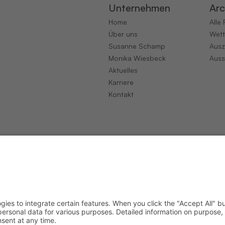
Unternehmen
Arc
Home
Alle
Über uns
Wet
Susanne Schamp
Ausz
Monika Wiesbeck
Auss
Aktuelles
Karriere
Kontakt