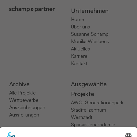
Unternehmen
Home
Über uns
Susanne Schamp
Monika Wiesbeck
Aktuelles
Karriere
Kontakt
Archive
Ausgewählte
Alle Projekte
Projekte
Wettbewerbe
AWO-Generationenpark
Auszeichnungen
Stadtteilzentrum
Ausstellungen
Weststadt
Sparkassenakademie
NRW