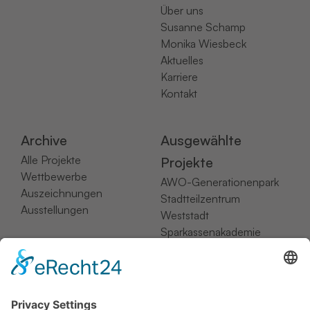
Über uns
Susanne Schamp
Monika Wiesbeck
Aktuelles
Karriere
Kontakt
Archive
Ausgewählte
Alle Projekte
Projekte
Wettbewerbe
AWO-Generationenpark
Auszeichnungen
Stadtteilzentrum
Ausstellungen
Weststadt
Sparkassenakademie
NRW
Hotel Hampton by Hilton
RIVA 1
Lesesaal der Bergischen