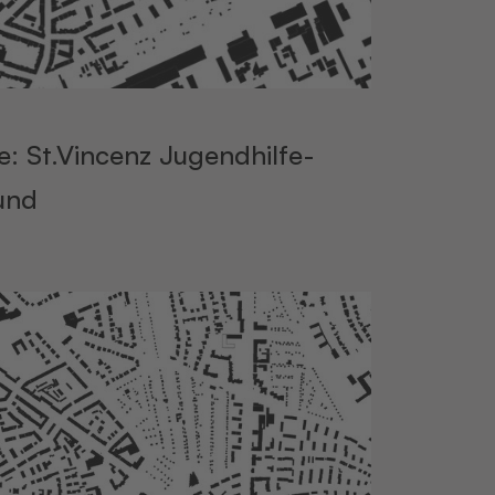
e: St.Vincenz Jugendhilfe-
und